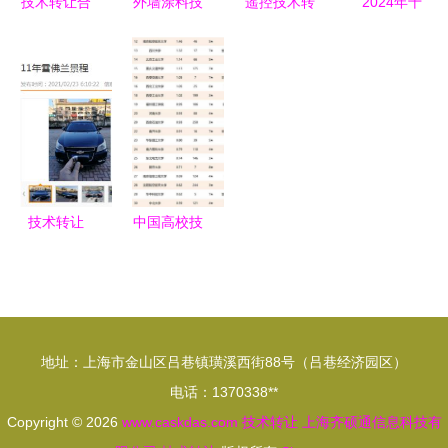
技术转让合
外墙涂料技
遥控技术转
2024年十
同印花税免
术配方转让
让的市场趋
大最火抖音
税条件的填
与推广 开
势与价值分
带货公司一
写方法与注
启绿色建筑
析
览 疯狂小
意事项
新篇章
杨哥回归带
货多次位居
榜首，技术
推广引领市
技术转让
中国高校技
场动向
让价值迁移
术转让收入
成为增长的
100强 清华
加速器
大学领跑，
齐鲁工大异
地址：上海市金山区吕巷镇璜溪西街88号（吕巷经济园区）
军突起
电话：1370338**
Copyright © 2026
www.caskdas.com
技术转让
上海齐硕通信息科技有