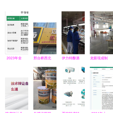
2023年全
邢台桥西北
伊力特酿酒
龙眼现成制
球半导体光
国商城低成
四厂成功举
衣厂带设备
刻设备市场
本商铺出租
办巾帼建功
转让，设施
现状与发展
开启创业与
技能大比武
完善、经营
前景 技术
商铺优化的
助推技术推
门槛降低
推广的关键
新机遇
广
驱动力