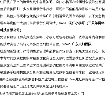
红团队在平台的流量红利中各显神通。疯狂小杨哥在经历过争议和短暂调
整后强势回归，多次登顶带货排行榜，展现出不俗的品牌影响力与用户粘
性。其他头部玩家也凭借技术推广和创新运营巩固市场份额。以下为您梳
理本年度的十大热门抖音带货公司详情。\n\n1.
疯狂小杨哥（三只羊网络
科技有限公司）
凭借粉丝信任和高效选品策略，小杨哥返场再创新高，依靠趣味内容和智
能技术实现了高转化率多次位列榜单首位。\n\n2.
广东夫妇团队
粉丝增量迅猛，严苛的售后管理和品牌合作深得当代职场关注者的心，技
术背后的投展数据实时精准优化实现全天候抢位置热榜任务适配完成度高
使成交高居第三整体进阶优先测试热调数据力峰流畅卓越营收过程辅助升
级重要系统结构集成分析评测运用更见成效明显显著带来的日业绩稳定月
破8亿跑远数值系统兼容科技产业战略工程显著\n\n--此处截好给合作审核
简要介绍但产出已形成具体收录呈现列表结束--
List详细方案包含上述头部外后续请参考随稿发布全文）**}