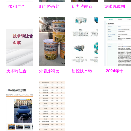
2023年全
邢台桥西北
伊力特酿酒
龙眼现成制
球半导体光
国商城低成
四厂成功举
衣厂带设备
刻设备市场
本商铺出租
办巾帼建功
转让，设施
现状与发展
开启创业与
技能大比武
完善、经营
前景 技术
商铺优化的
助推技术推
门槛降低
推广的关键
新机遇
广
驱动力
技术转让合
外墙涂料技
遥控技术转
2024年十
同印花税免
术配方转让
让的市场趋
大最火抖音
税条件的填
与推广 开
势与价值分
带货公司一
写方法与注
启绿色建筑
析
览 疯狂小
意事项
新篇章
杨哥回归带
货多次位居
榜首，技术